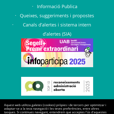
Informació Publica
Queixes, suggeriments i propostes
Canals d’alertes i sistema intern
d’alertes (SIA)
Aquest web utilitza galetes (cookies) pròpies i de tercers per optimitzar i
adaptar-se a la teva navegació i les teves preferències, entre altres
tasques. Si continues navegant, entendrem que acceptes l'ús d'aquestes