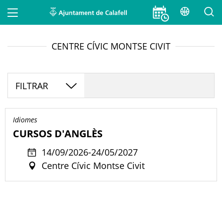
Traduei
Main navigation
Cercar
INICI
CENTRE CÍVIC MONTSE CIVIT
AJUNTAMENT
Tipus de contingut
FILTRAR
PER TEMES I SERVEIS
- Qualsevol -
MUNICIPI
Idiomes
CERCAR
CURSOS D'ANGLÈS
AGENDA D'ACTIVITATS, CURSOS I TALLERS
14/09/2026-24/05/2027
Centre Cívic Montse Civit
NOTÍCIES
MAPA WEB