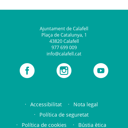
ALTRES PORTALS MUNICIPALS
Decidim Calafell
Ajuntament de Calafell
Transparència
Plaça de Catalunya, 1
43820 Calafell
Tràmits
977 699 009
info@calafell.cat
Treball i empresa
Social links
L'Ajuntament de Calafell a Facebook
Instagram
Canal YouTube
Seu electrònica AOC
Mapes de Calafell
Footer links
Accessibilitat
Nota legal
Política de seguretat
Política de cookies
Bústia ètica